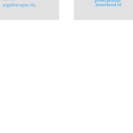
praktijk@dp-
zoomland.nl
ergotherapie.nl)
.