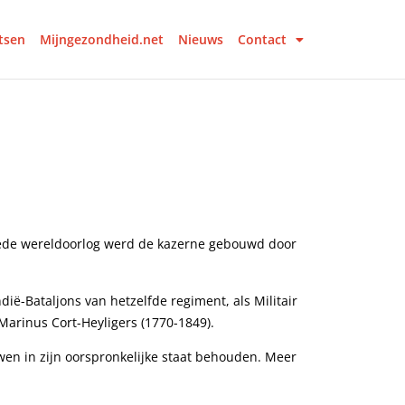
tsen
Mijngezondheid.net
Nieuws
Contact
weede wereldoorlog werd de kazerne gebouwd door
ië-Bataljons van hetzelfde regiment, als Militair
Marinus Cort-Heyligers (1770-1849).
wen in zijn oorspronkelijke staat behouden. Meer