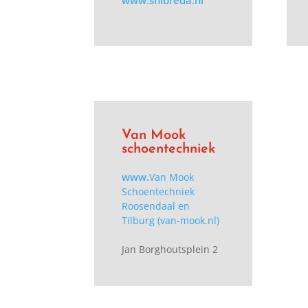
www.shlbreda.nl
Van Mook
schoentechniek
www.
Van Mook
Schoentechniek
Roosendaal en
Tilburg (van-mook.nl)
Jan Borghoutsplein 2